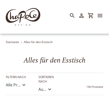
Suchen
Einloggen
Einkaufsw
Direkt
zum
Inhalt
Startseite
›
Alles für den Esstisch
Essen & Trinken
Geschenke & Lifestyle
S
Alles für den Esstisch
Garten & Balkon
a
m
Heim & Haus
FILTERN NACH
SORTIEREN
m
NACH
Kerzen & Licht
130 Produkte
l
Handmade & Nachhaltig
u
n
Sommer, Sonne und......!