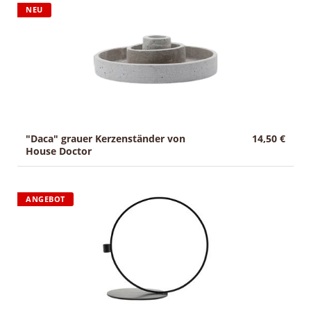
NEU
g
Sale
:
"Daca" grauer Kerzenständer von
14,50 €
House Doctor
ANGEBOT