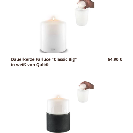
g
Sale
:
Dauerkerze Farluce "Classic Big"
54,90 €
in weiß von Qult®