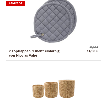
ANGEBOT
g
Sale
:
19,90 €
2 Topflappen "Linen" einfarbig
14,90 €
von Nicolas Vahé