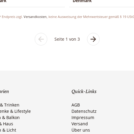
ark
Denmark
* Endpreis zzgl.
Versandkosten
, keine Ausweisung der Mehrwertsteuer gemäß § 19 USt
Seite 1 von 3
Vorherige
Nächste
Seite
Seite
orien
Quick-Links
 & Trinken
AGB
nke & Lifestyle
Datenschutz
n & Balkon
Impressum
& Haus
Versand
 & Licht
Über uns