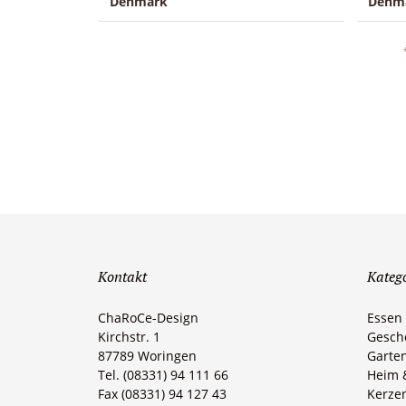
Denmark
Denm
Kontakt
Kateg
ChaRoCe-Design
Essen
Kirchstr. 1
Gesche
87789 Woringen​
Garte
Tel. (08331) 94 111 66
Heim 
Fax (08331) 94 127 43
Kerzen