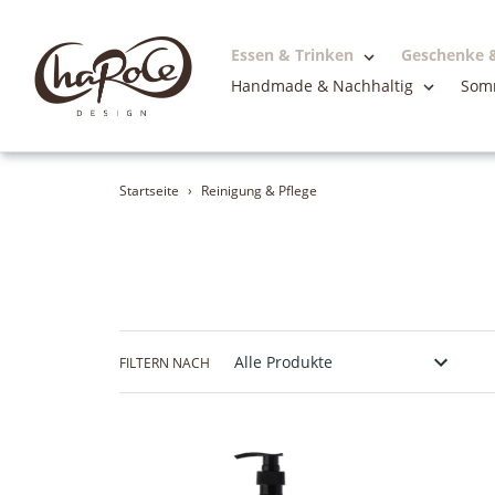
Essen & Trinken
Geschenke &
Handmade & Nachhaltig
Somm
Direkt
zum
Inhalt
Startseite
›
Reinigung & Pflege
FILTERN NACH