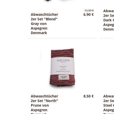
12,00 €
Abwas
Abwaschtücher
6,90 €
2er S
2er Set "Blend"
Dark 
Gray von
Aspeg
Aspegren
Denm
Denmark
Abwaschtücher
8,50 €
Abwas
2er Set "North"
2er S
Prune von
Steel
Aspegren
Aspeg