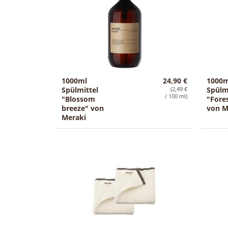
1000ml
24,90 €
1000m
Spülmittel
(2,49 €
Spülm
/ 100 ml)
"Blossom
"Fore
breeze" von
von M
Meraki