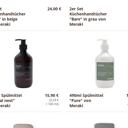
t
24,00 €
2er Set
nhandtücher
Küchenhandtücher
 in beige
"Bare" in grau von
eraki
Meraki
 Spülmittel
15,90 €
490ml Spülmittel
al nest"
(3,24 €
"Pure" von
/ 100 ml)
eraki
Meraki