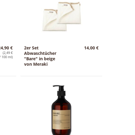
24,90 €
2er Set
14,00 €
(2,49 €
Abwaschtücher
/ 100 ml)
"Bare" in beige
von Meraki