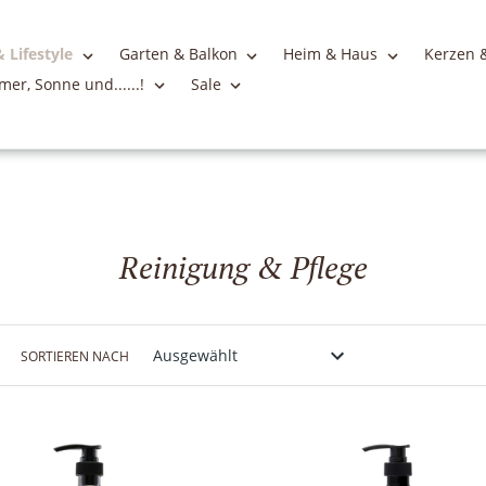
 Lifestyle
Garten & Balkon
Heim & Haus
Kerzen &
er, Sonne und......!
Sale
S
Reinigung & Pflege
a
m
SORTIEREN NACH
m
l
u
n