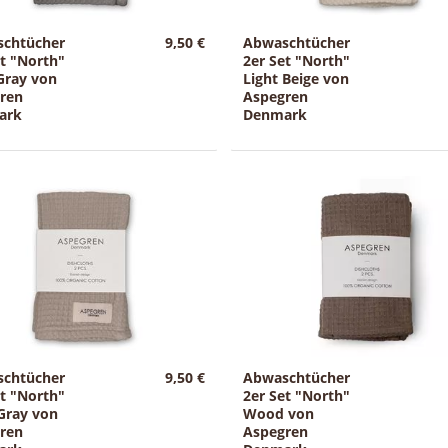
chtücher
9,50 €
Abwaschtücher
et "North"
2er Set "North"
Gray von
Light Beige von
ren
Aspegren
ark
Denmark
chtücher
9,50 €
Abwaschtücher
et "North"
2er Set "North"
 Gray von
Wood von
ren
Aspegren