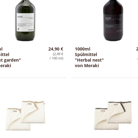
g
:
l
24,90 €
1000ml
ittel
(2,49 €
Spülmittel
/ 100 ml)
st garden"
"Herbal nest"
eraki
von Meraki