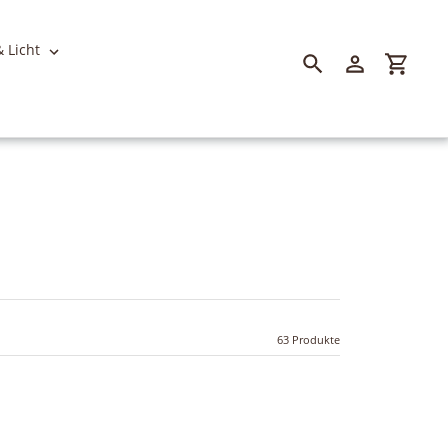
 Licht
Suchen
Einloggen
Einkau
63 Produkte