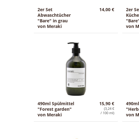
2er Set
14,00 €
2er Se
Abwaschtücher
Küche
"Bare" in grau
"Bare"
von Meraki
von M
490ml Spülmittel
15,90 €
490ml
"Forest garden"
(3,24 €
"Herb
/ 100 ml)
von Meraki
von M