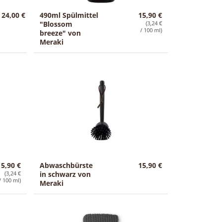
24,00 €
490ml Spülmittel
15,90 €
"Blossom
(3,24 €
/ 100 ml)
breeze" von
Meraki
15,90 €
Abwaschbürste
15,90 €
(3,24 €
in schwarz von
/ 100 ml)
Meraki