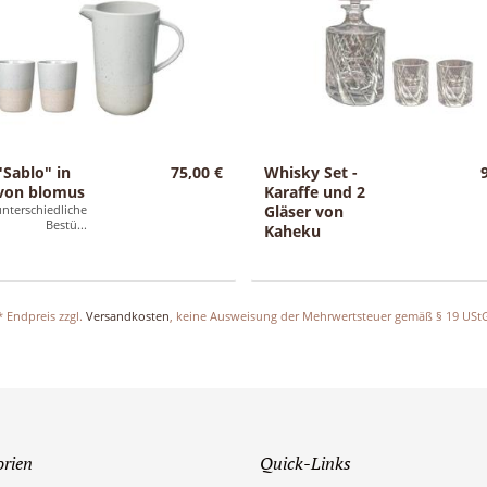
g
:
"Sablo" in
75,00 €
Whisky Set -
von blomus
Karaffe und 2
unterschiedliche
Gläser von
Bestü...
Kaheku
* Endpreis zzgl.
Versandkosten
, keine Ausweisung der Mehrwertsteuer gemäß § 19 USt
orien
Quick-Links