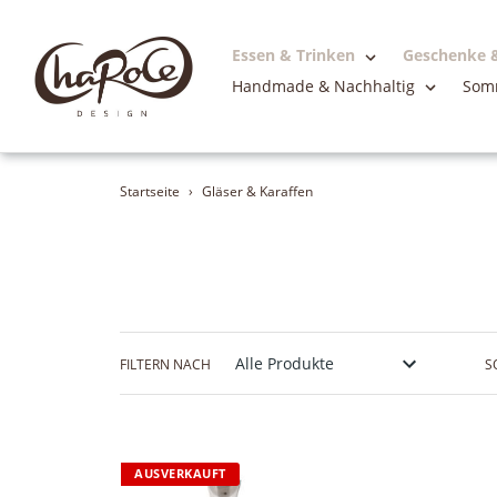
Essen & Trinken
Geschenke &
Handmade & Nachhaltig
Somm
Direkt
zum
Inhalt
Startseite
›
Gläser & Karaffen
FILTERN NACH
S
AUSVERKAUFT