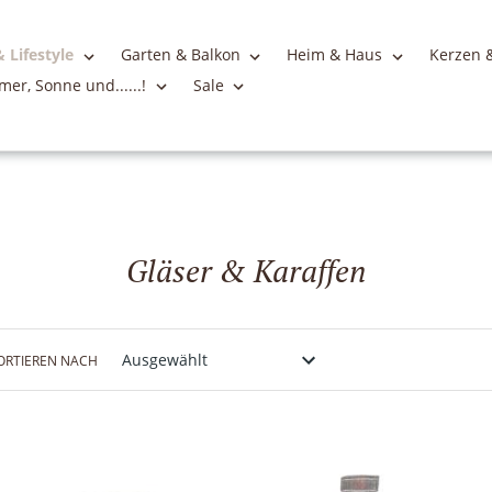
 Lifestyle
Garten & Balkon
Heim & Haus
Kerzen &
er, Sonne und......!
Sale
S
Gläser & Karaffen
a
m
ORTIEREN NACH
m
l
u
n