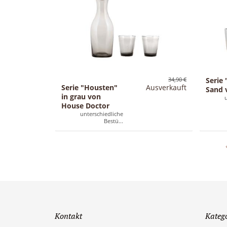
34,90 €
Serie 
Serie "Housten"
Ausverkauft
Sand 
in grau von
House Doctor
unterschiedliche
Bestü...
Kontakt
Kateg