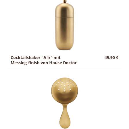
g
Sale
:
Cocktailshaker "Alir" mit
49,90 €
Messing-finish von House Doctor