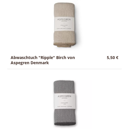
g
Sale
:
Abwaschtuch "Ripple" Birch von
5,50 €
Aspegren Denmark