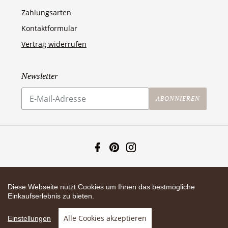
Zahlungsarten
Kontaktformular
Vertrag widerrufen
Newsletter
Abonnieren
Sie
ABONNIEREN
unsere
Mailingliste
Facebook
Pinterest
Instagram
Zahlungsarten
Diese Webseite nutzt Cookies um Ihnen das bestmögliche
Einkaufserlebnis zu bieten.
Shop erstellt mit VersaCommerce.
Besuche uns auch auf lieber-lokal.de
Alle Cookies akzeptieren
Einstellungen