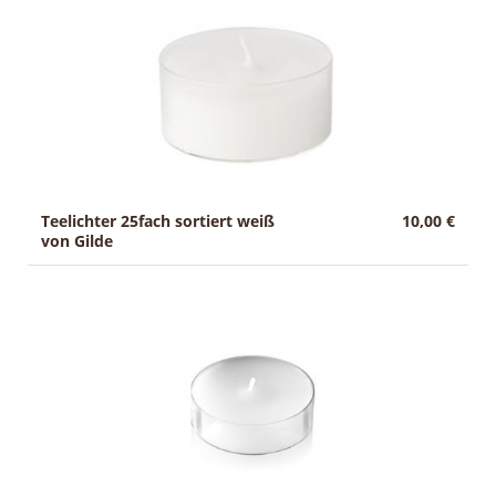
g
Sale
:
Teelichter 25fach sortiert weiß
10,00 €
von Gilde