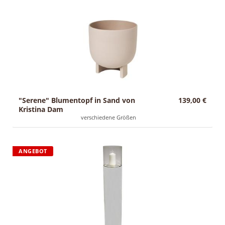
g
Sale
:
"Serene" Blumentopf in Sand von
139,00 €
Kristina Dam
verschiedene Größen
ANGEBOT