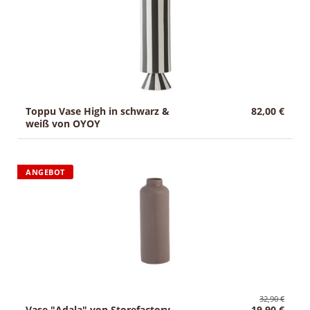
Toppu Vase High in schwarz &
82,00 €
weiß von OYOY
ANGEBOT
32,90 €
Vase "Adala" von Storefactory
19,90 €