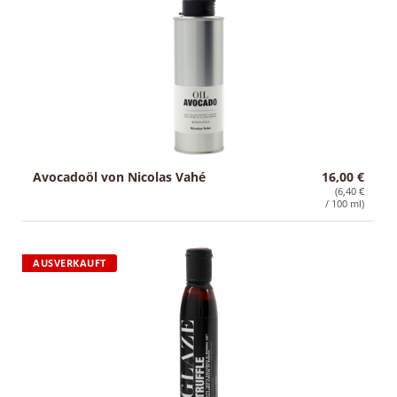
g
Sale
:
Avocadoöl von Nicolas Vahé
16,00 €
(6,40 €
/ 100 ml)
AUSVERKAUFT