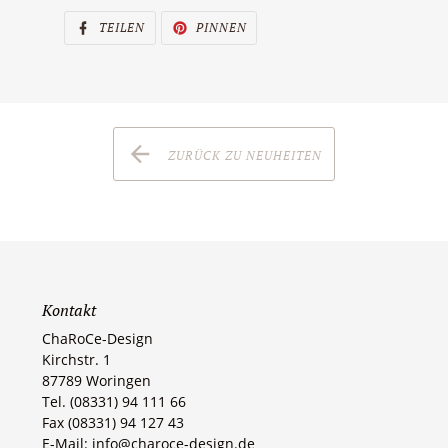
AUF
AUF
TEILEN
PINNEN
FACEBOOK
PINTEREST
TEILEN
PINNEN
ZURÜCK ZU NEUHEITEN
Kontakt
ChaRoCe-Design
Kirchstr. 1
87789 Woringen​
Tel. (08331) 94 111 66
Fax (08331) 94 127 43
E-Mail: info@charoce-design.de