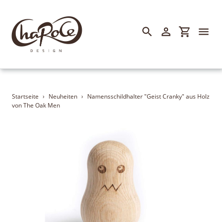
Suchen
Einloggen
Einkaufsw
Direkt
zum
Inhalt
Essen & Trinken
Startseite
›
Neuheiten
›
Namensschildhalter "Geist Cranky" aus Holz
von The Oak Men
Geschenke & Lifestyle
Garten & Balkon
Heim & Haus
Kerzen & Licht
Handmade & Nachhaltig
Sommer, Sonne und......!